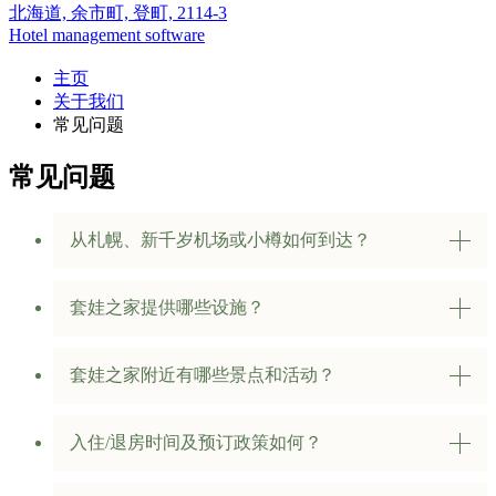
北海道,
余市町,
登町, 2114-3
Hotel management software
主页
关于我们
常见问题
常见问题
从札幌、新千岁机场或小樽如何到达？
回答
套娃之家位于余市，距札幌约60公里，距小樽
约20公里，可通过租车、乘坐JR列车到余市站或搭
套娃之家提供哪些设施？
乘当地巴士抵达，若从小樽出发，出租车或租车是
回答
套娃之家提供两栋完全配备的木屋，每栋木屋
最快捷的方式，所有客人均可免费使用停车场。
均设有厨房、独立浴室、高速Wi-Fi、空调、暖气和
套娃之家附近有哪些景点和活动？
宽敞客厅，同时拥有露台、烧烤区、停车位，并可
回答
周边有酒庄、樱花和梅园、葡萄园、海滩、森
欣赏海景与山景。
林步道等自然景点，附近热门景点包括Nikka
入住/退房时间及预订政策如何？
Whisky余市蒸馏所、余市葡萄酒厂、本地海鲜市
回答
入住时间为15:00起，退房时间为10:00前，可
场、滑雪场和温泉，非常适合情侣、家庭及喜爱自