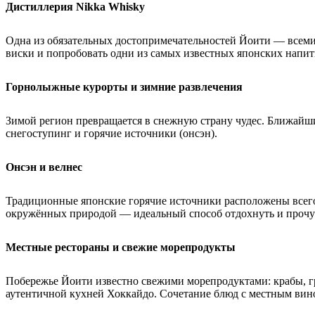
Дистиллерия Nikka Whisky
Одна из обязательных достопримечательностей Йоити — всемир
виски и попробовать одни из самых известных японских напит
Горнолыжные курорты и зимние развлечения
Зимой регион превращается в снежную страну чудес. Ближай
снегоступинг и горячие источники (онсэн).
Онсэн и велнес
Традиционные японские горячие источники расположены всего 
окружённых природой — идеальный способ отдохнуть и прочув
Местные рестораны и свежие морепродукты
Побережье Йоити известно свежими морепродуктами: крабы, гр
аутентичной кухней Хоккайдо. Сочетание блюд с местным вин