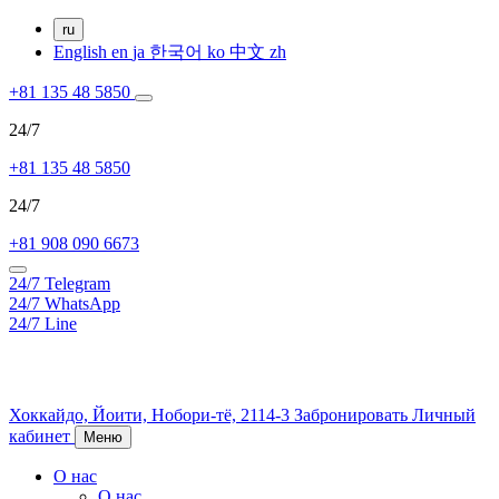
ru
English
en
ja
한국어
ko
中文
zh
+81 135 48 5850
24/7
+81 135 48 5850
24/7
+81 908 090 6673
24/7
Telegram
24/7
WhatsApp
24/7
Line
Хоккайдо,
Йоити,
Нобори-тё, 2114-3
Забронировать
Личный
кабинет
Меню
О нас
О нас