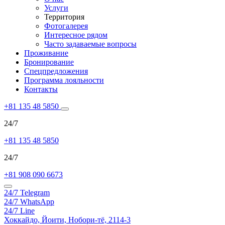
Услуги
Территория
Фотогалерея
Интересное рядом
Часто задаваемые вопросы
Проживание
Бронирование
Спецпредложения
Программа лояльности
Контакты
+81 135 48 5850
24/7
+81 135 48 5850
24/7
+81 908 090 6673
24/7
Telegram
24/7
WhatsApp
24/7
Line
Хоккайдо,
Йоити,
Нобори-тё, 2114-3