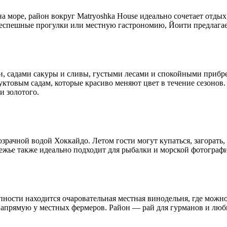
море, район вокруг Matryoshka House идеально сочетает отдых
 неспешные прогулки или местную гастрономию, Йоити предлага
 садами сакуры и сливы, густыми лесами и спокойными прибре
уктовым садам, которые красиво меняют цвет в течение сезоно
и золотого.
озрачной водой Хоккайдо. Летом гости могут купаться, загорать
жье также идеально подходит для рыбалки и морской фотограф
пности находится очаровательная местная винодельня, где мож
 напрямую у местных фермеров. Район — рай для гурманов и лю