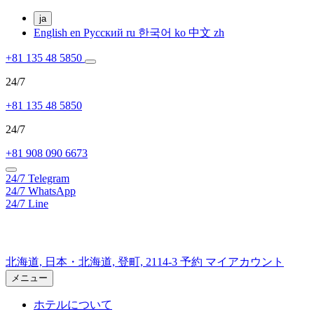
ja
English
en
Русский
ru
한국어
ko
中文
zh
+81 135 48 5850
24/7
+81 135 48 5850
24/7
+81 908 090 6673
24/7
Telegram
24/7
WhatsApp
24/7
Line
北海道,
日本・北海道,
登町, 2114-3
予約
マイアカウント
メニュー
ホテルについて